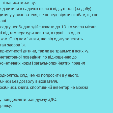
нні написати заяву.
 дитини в садочок після її відсутності (за добу).
дитину у вихователя, не передовіряти особам, що не
ані.
садку необхідно здійснювати до 10-го числа місяця.
і від температури повітря, в групі - в одно-
иком. Слід пам`ятати, що від одягу залежить
стан здоров`я.
присутності дитини, так як це травмує її психіку.
 нетактовної поведінки по відношенню до
но-етичних норм і загальноприйнятих правил
днолітка, слід чемно попросити її у нього.
ібники без дозволу вихователя.
посібники, книги, спортивний інвентар не можна
ду повідомляти завідуючу ЗДО.
рядку.