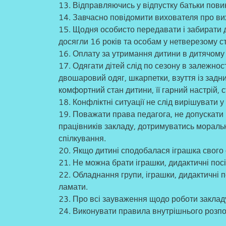
13. Відправляючись у відпустку батьки пови
14. Завчасно повідомити вихователя про вихід
15. Щодня особисто передавати і забирати 
досягли 16 років та особам у нетверезому ст
16. Оплату за утримання дитини в дитячому 
17. Одягати дітей слід по сезону в залежност
двошаровий одяг, шкарпетки, взуття із задн
комфортний стан дитини, її гарний настрій, 
18. Конфліктні ситуації не слід вирішувати у 
19. Поважати права педагога, не допускати
працівників закладу, дотримуватись мораль
спілкування.
20. Якщо дитині сподобалася іграшка свого о
21. Не можна брати іграшки, дидактичні пос
22. Обладнання групи, іграшки, дидактичні 
ламати.
23. Про всі зауваження щодо роботи закла
24. Виконувати правила внутрішнього розпо