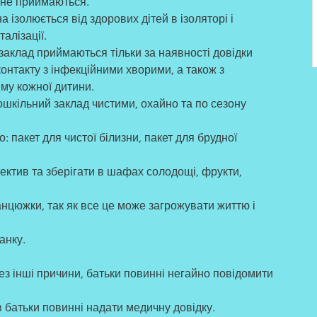
 не приймаються.
 ізолюється від здорових дітей в ізоляторі і
алізації.
заклад приймаються тільки за наявності довідки
контакту з інфекційними хворими, а також з
му кожної дитини.
ошкільний заклад чистими, охайно та по сезону
: пакет для чистої білизни, пакет для брудної
ектив та зберігати в шафах солодощі, фрукти,
анцюжки, так як все це може загрожувати життю і
анку.
ез інші причини, батьки повинні негайно повідомити
ів батьки повинні надати медичну довідку.