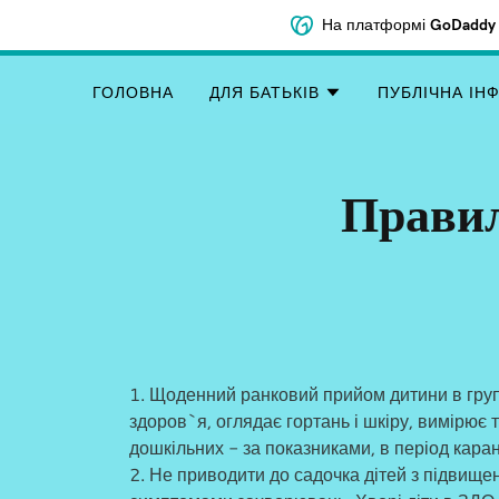
На платформі
GoDaddy 
ГОЛОВНА
ДЛЯ БАТЬКІВ
ПУБЛІЧНА ІН
Правил
1. Щоденний ранковий прийом дитини в групу
здоров`я, оглядає гортань і шкіру, вимірює 
дошкільних - за показниками, в період кара
2. Не приводити до садочка дітей з підвищ