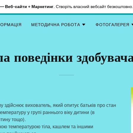
— Веб-сайти + Маркетинг.
Створіть власний вебсайт безкоштовно
ФОРМАЦІЯ
МЕТОДИЧНА РОБОТА
ФОТОГАЛЕРЕЯ
а поведінки здобувача
 здійснює вихователь, який опитує батьків про стан
температуру у групі раннього віку дитини (в
нтину тощо).
еною температурою тіла, кашлем та іншими