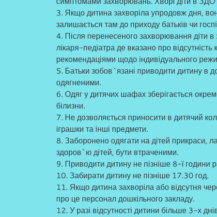
симптомами захворювань. Хворі діти в ЗДО
3. Якщо дитина захворіла упродовж дня, вона
залишається там до приходу батьків чи госпіт
4. Після перенесеного захворювання діти в 
лікаря-педіатра де вказано про відсутність 
рекомендаціями щодо індивідуального режи
5. Батьки зобов`язані приводити дитину в д
одягненими.
6. Одяг у дитячих шафах зберігається окремо
білизни.
7. Не дозволяється приносити в дитячий кол
іграшки та інші предмети.
8. Заборонено одягати на дітей прикраси, л
здоров`ю дітей, бути втраченими.
9. Приводити дитину не пізніше 8-ї години р
10. Забирати дитину не пізніше 17.30 год.
11. Якщо дитина захворіла або відсутня чер
про це персонал дошкільного закладу.
12. У разі відсутності дитини більше 3-х дн